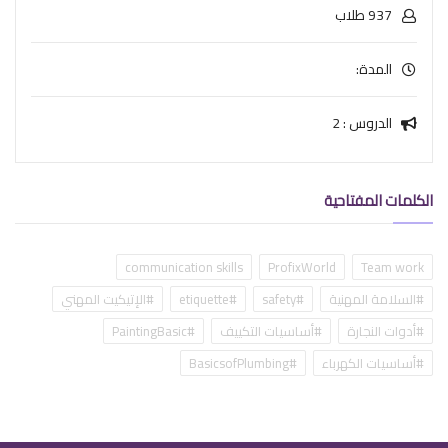
937 طلاب
المدة:
الدروس : 2
الكلمات المفتاحية
communication skills
ProfixWorld
Team work
#السلامة المهنية
#safety
#etiquette
#الإتيكيت المهني
#أدوات النجارة
#أساسيات التكييف
#PaintingBasic
#أساسيات الكهرباء
#BasicsofPlumbing