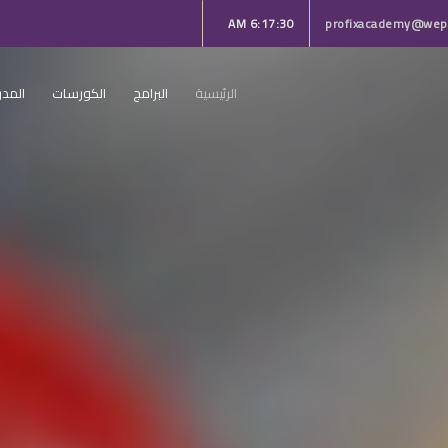
6:17:32 AM
profixacademy@wepr
الرئيسية
البرامج
الكورسات
المدر