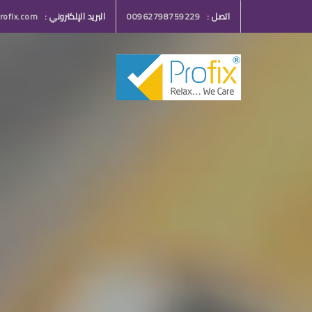
اتصل :
00962798759229
البريد الإلكتروني :
ofix.com