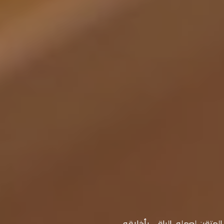
متقن لعمله، الراقي بأخلاقه.