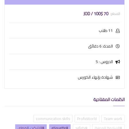
70 JOD / 100$
11 طلاب
المدة: 6 دقائق
الدروس : 5
شهادة بإنهاء الكورس
الكلمات المفتاحية
communication skills
ProfixWorld
Team work
#السلامة المهنية
#safety
#etiquette
#الإتيكيت المهني