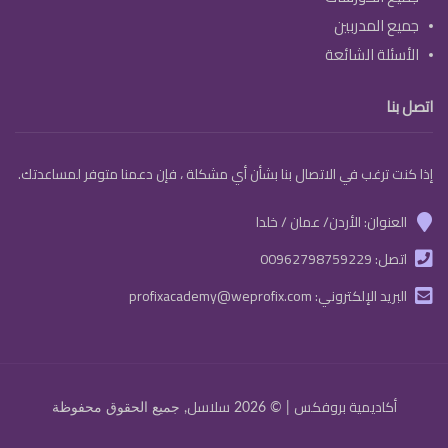
جميع المدربين
الأسئلة الشائعة
اتصل بنا
إذا كنت ترغب في الاتصال بنا بشأن أي مشكلة ، فإن دعمنا متوفر لمساعدتك.
العنوان: الأردن/ عمان / خلدا
marker
اتصل:
00962798759229
phone
البريد الإلكتروني:
profixacademy@weprofix.com
email
تسجيل الدخول
أكاديمية بروفكس
سلاسل
| © 2026
, جميع الحقوق محفوظة