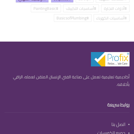
#أدوات النجارة
#أساسيات التكييف
#PaintingBasic
#أساسيات الكهرباء
#BasicsofPlumbing
أكاديمية تعليمية تعمل على صناعة الفني الإنسان المتقن لعمله، الراقي
بأخلاقه.
روابط سريعة
اتصل بنا
جميع الكورسات