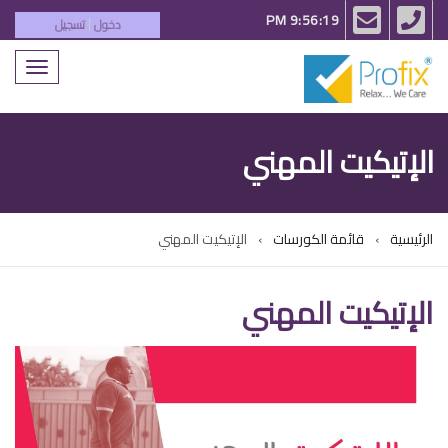
email
phone
9:56:19 PM
دخول
تسجيل
|
Toggle
igation
الإتيكيت المهني
الرئيسية
قائمة الكورسات
الإتيكيت المهني
الإتيكيت المهني