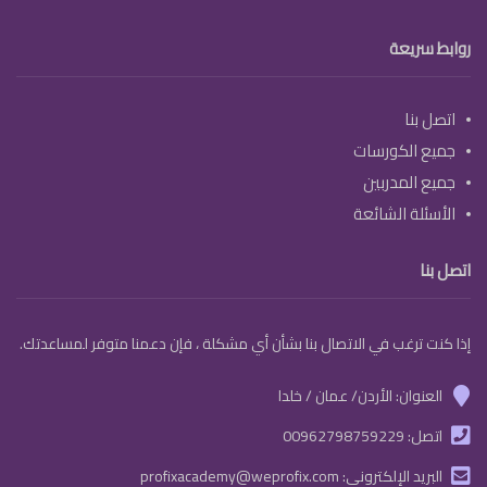
روابط سريعة
اتصل بنا
جميع الكورسات
جميع المدربين
الأسئلة الشائعة
اتصل بنا
إذا كنت ترغب في الاتصال بنا بشأن أي مشكلة ، فإن دعمنا متوفر لمساعدتك.
العنوان: الأردن/ عمان / خلدا
marker
اتصل:
00962798759229
phone
البريد الإلكتروني:
profixacademy@weprofix.com
email