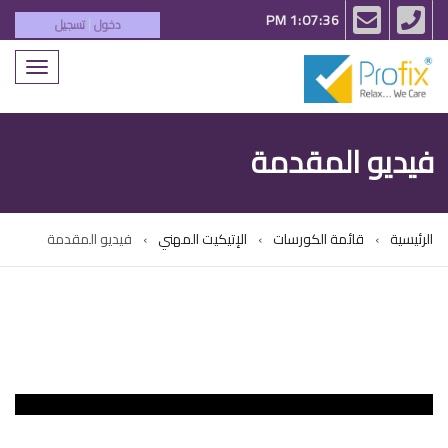
email
phone
1:07:36 PM
دخول
تسجيل
|
Toggle
igation
فيديو المقدمة
الرئيسية
قائمة الكورسات
الإتيكيت المهني
فيديو المقدمة