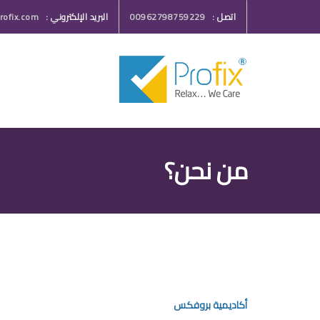
اتصل :
00962798759229
البريد الإلكتروني :
ofix.com
من نحن؟
أكاديمية بروفكس