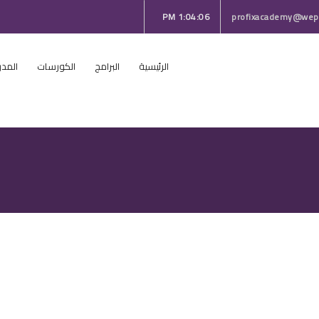
1:04:06 PM
profixacademy@wepr
الرئيسية
البرامج
الكورسات
المدر