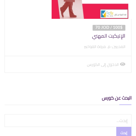
70 JOD / 100$
الإتيكيت المهني
المدربين: م. مروة الفواعير
الدخول إلى الكورس
view
course
البحث عن كورس
إبحث