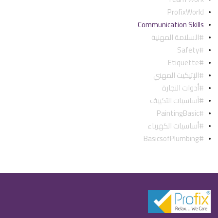
ProfixWorld
Communication Skills
#السلامة المهنية
#safety
#etiquette
#الإتيكيت المهني
#أدوات النجارة
#أساسيات التكييف
#PaintingBasic
#أساسيات الكهرباء
#BasicsofPlumbing