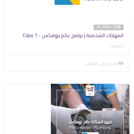
35 JOD / 50$
المهارات الشخصية | برنامج عالم بروفكس - Copy 1
المدربين:
الدخول إلى الكورس
view
course