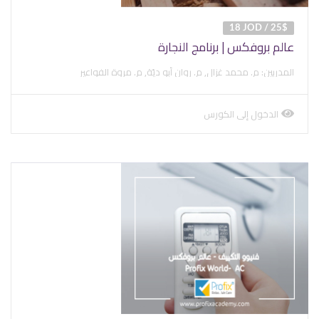
18 JOD / 25$
عالم بروفكس | برنامج النجارة
المدربين: م. محمد غزال, م. روان أبو ديّة, م. مروة الفواعير
الدخول إلى الكورس
view
course