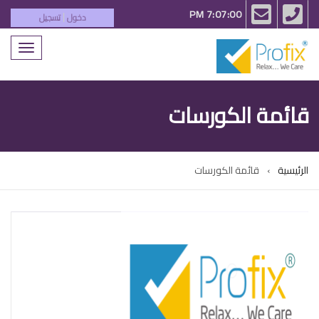
email
phone
7:07:01 PM
دخول
تسجيل
|
Toggle
igation
قائمة الكورسات
الرئيسية
قائمة الكورسات