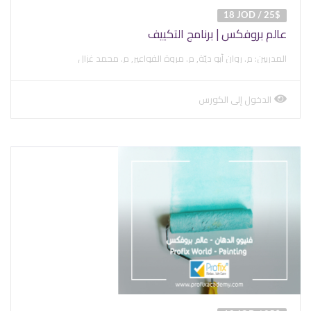
18 JOD / 25$
عالم بروفكس | برنامج التكييف
المدربين: م. روان أبو ديّة, م. مروة الفواعير, م. محمد غزال
الدخول إلى الكورس
view
course