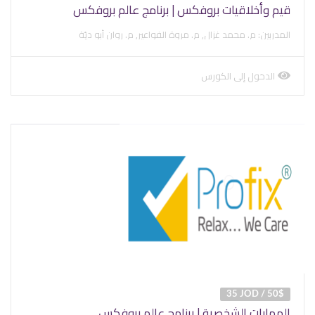
قيم وأخلاقيات بروفكس | برنامج عالم بروفكس
المدربين: م. محمد غزال, م. مروة الفواعير, م. روان أبو ديّة
الدخول إلى الكورس
view
course
35 JOD / 50$
المهارات الشخصية | برنامج عالم بروفكس