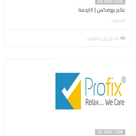
18 JOD / 25$
عالم بروفكس | الترجمة
المدربين:
الدخول إلى الكورس
view
course
35 JOD / 50$