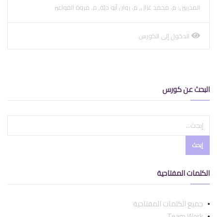
المدربين: م. محمد غزال, م. روان أبو ديّة, م. مروة الفواعير
الدخول إلى الكورس
view
course
البحث عن كورس
إبحث
الكلمات المفتاحية
جميع الكلمات المفتاحية
Team Work