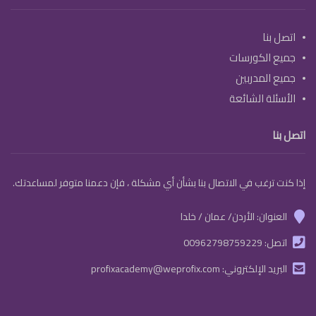
اتصل بنا
جميع الكورسات
جميع المدربين
الأسئلة الشائعة
اتصل بنا
إذا كنت ترغب في الاتصال بنا بشأن أي مشكلة ، فإن دعمنا متوفر لمساعدتك.
العنوان: الأردن/ عمان / خلدا
marker
اتصل:
00962798759229
phone
البريد الإلكتروني:
profixacademy@weprofix.com
email