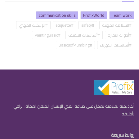
communication skills
ProfixWorld
Team work
#السلامة المهنية
#safety
#etiquette
#الإتيكيت المهني
#أدوات النجارة
#أساسيات التكييف
#PaintingBasic
#أساسيات الكهرباء
#BasicsofPlumbing
أكاديمية تعليمية تعمل على صناعة الفني الإنسان المتقن لعمله، الراقي
بأخلاقه.
روابط سريعة