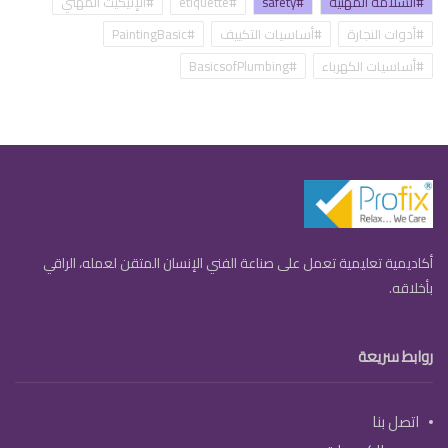
#السلامة المهنية
#safety
#etiquette
#الإتيكيت المهني
#أدوات النجارة
#أساسيات التكييف
#PaintingBasic
#أساسيات الكهرباء
#BasicsofPlumbing
أكاديمية تعليمية تعمل على صناعة الفني الإنسان المتقن لعمله، الراقي
بأخلاقه.
روابط سريعة
اتصل بنا