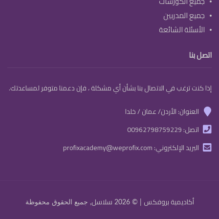
جميع الكورسات
جميع المدربين
الأسئلة الشائعة
اتصل بنا
إذا كنت ترغب في الاتصال بنا بشأن أي مشكلة ، فإن دعمنا متوفر لمساعدتك.
العنوان: الأردن/ عمان / خلدا
marker
اتصل:
00962798759229
phone
البريد الإلكتروني:
profixacademy@weprofix.com
email
تسجيل الدخول
أكاديمية بروفكس
سلاسل
| © 2026
, جميع الحقوق محفوظة