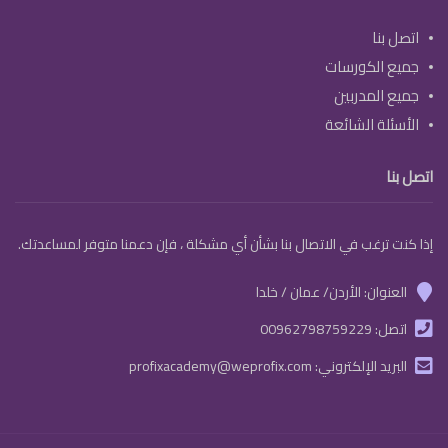
اتصل بنا
جميع الكورسات
جميع المدربين
الأسئلة الشائعة
اتصل بنا
إذا كنت ترغب في الاتصال بنا بشأن أي مشكلة ، فإن دعمنا متوفر لمساعدتك.
العنوان: الأردن/ عمان / خلدا
marker
اتصل:
00962798759229
phone
البريد الإلكتروني:
profixacademy@weprofix.com
email