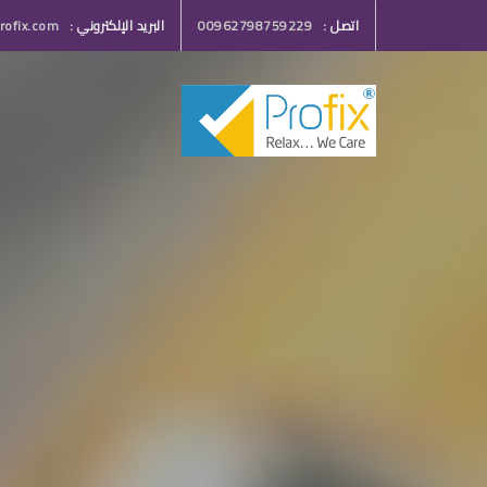
اتصل :
00962798759229
البريد الإلكتروني :
ofix.com