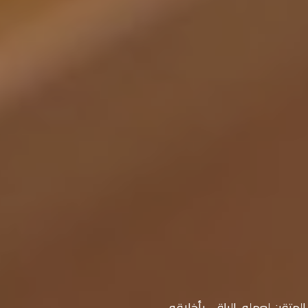
متقن لعمله، الراقي بأخلاقه.