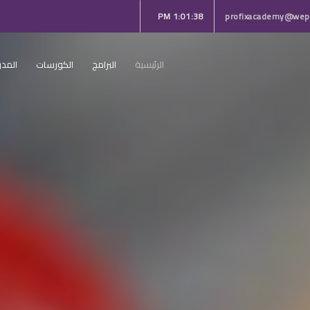
1:01:40 PM
profixacademy@wepr
الرئيسية
البرامج
الكورسات
المدر