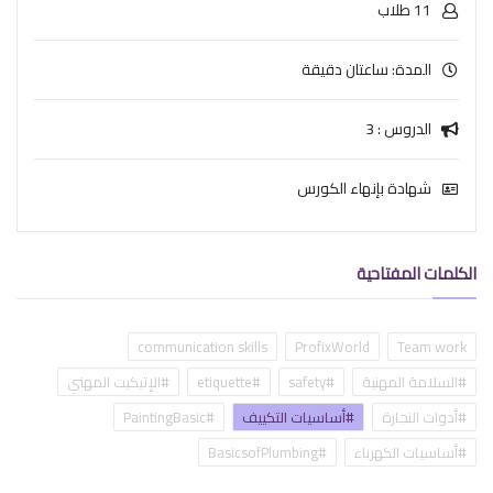
11 طلاب
المدة: ساعتان دقيقة
الدروس : 3
شهادة بإنهاء الكورس
الكلمات المفتاحية
communication skills
ProfixWorld
Team work
#السلامة المهنية
#safety
#etiquette
#الإتيكيت المهني
#أدوات النجارة
#أساسيات التكييف
#PaintingBasic
#أساسيات الكهرباء
#BasicsofPlumbing